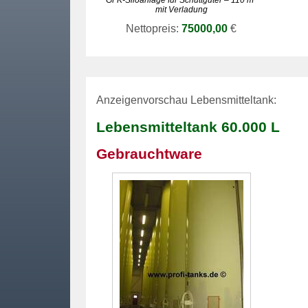
GFK-
Siloanlage
für Schüttgüter – 110 m³
mit Verladung
Nettopreis:
75000,00
€
Anzeigenvorschau Lebensmitteltank:
Lebensmitteltank 60.000 L
Gebrauchtware