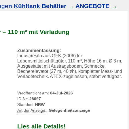
age
n Kühltank Behälter
→
ANGEBOTE
→
r – 110 m³ mit Verladung
Zusammenfassung:
Industriesilo aus GFK (2006) für
Lebensmittelschüttgüter, 110 m³, Höhe 16 m, Ø 3 m.
Ausgestattet mit Austragsboden, Schnecke,
Becherelevator (27 m, 40 t/h), kompletter Mess- und
Verladetechnik. ATEX-zugelassen, sofort verfügbar.
Veröffentlicht am:
04-Jul-2026
ID-Nr:
28097
Standort:
NRW
Art der Anzeige:
:
Gelegenheitsanzeige
Lies alle Details!