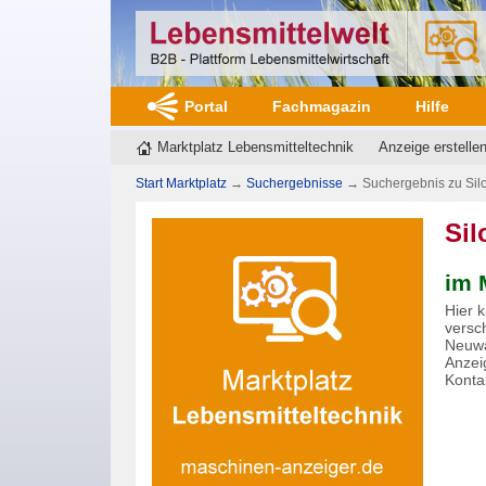
Portal
Fachmagazin
Hilfe
Marktplatz Lebensmitteltechnik
Anzeige erstelle
Start Marktplatz
→
Suchergebnisse
→
Suchergebnis zu Sil
Sil
im 
Hier 
versc
Neuwa
Anzei
Kontak