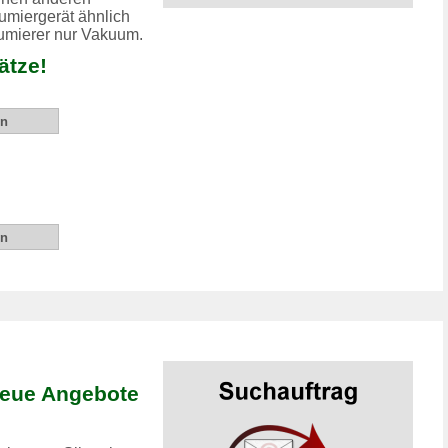
umiergerät ähnlich
uumierer nur Vakuum.
ätze!
neue Angebote