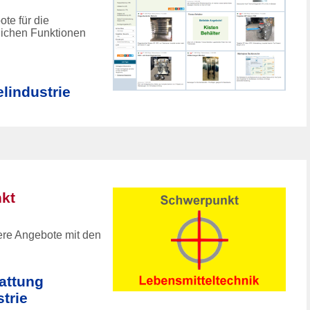
te für die
zlichen Funktionen
lindustrie
kt
re Angebote mit den
attung
trie