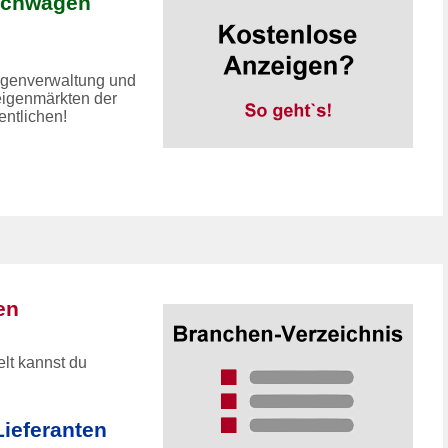
uchwagen
eigenverwaltung und
eigenmärkten der
entlichen!
en
lt kannst du
ieferanten