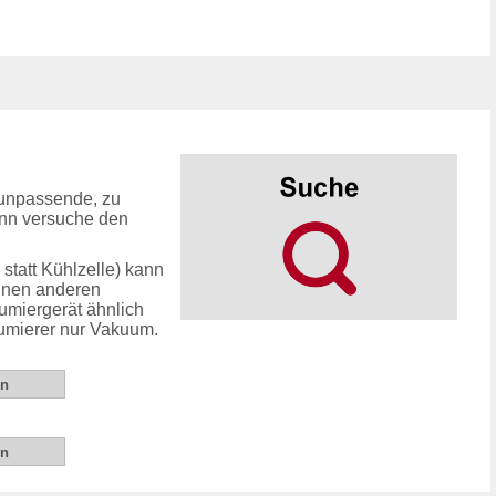
unpassende, zu
ann versuche den
statt Kühlzelle) kann
inen anderen
umiergerät ähnlich
uumierer nur Vakuum.