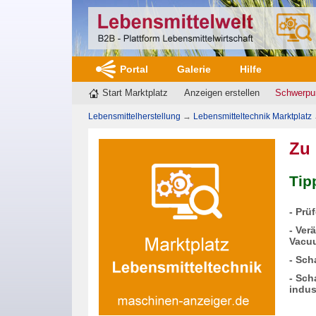
Portal
Galerie
Hilfe
Start Marktplatz
Anzeigen erstellen
Schwerpu
Lebensmittelherstellung
→
Lebensmitteltechnik Marktplatz
Zu
Tip
- Prü
- Ver
Vacuu
- Sch
- Sch
indu