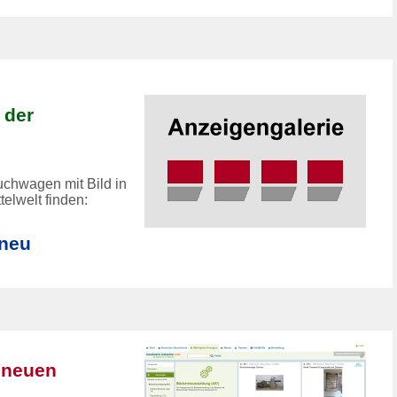
 der
uchwagen mit Bild in
elwelt finden:
neu
r
neuen