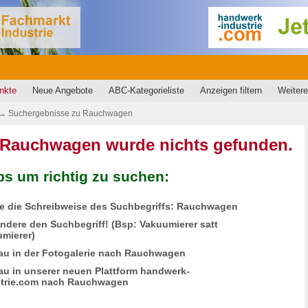
nkte
Neue Angebote
ABC-Kategorieliste
Anzeigen filtern
Weitere
→
Suchergebnisse zu
Rauchwagen
 Rauchwagen wurde nichts gefunden.
ps um richtig zu suchen:
fe die Schreibweise des Suchbegriffs: Rauchwagen
ändere den Suchbegriff! (Bsp: Vakuumierer satt
mierer)
au in der Fotogalerie nach Rauchwagen
au in unserer neuen Plattform handwerk-
strie.com nach Rauchwagen