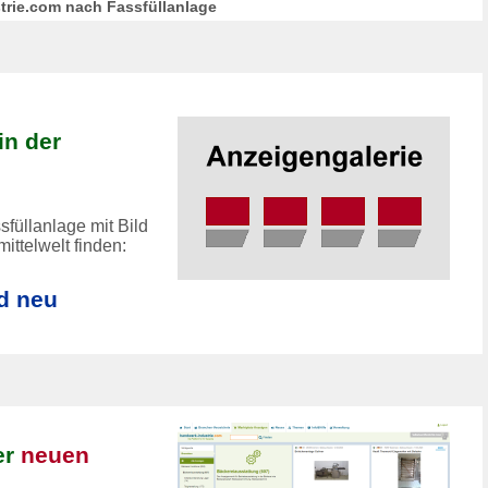
trie.com nach Fassfüllanlage
in der
füllanlage mit Bild
ittelwelt finden:
d neu
er
neuen