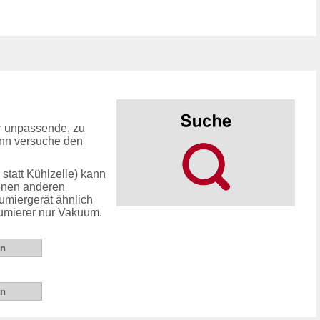
 unpassende, zu
ann versuche den
statt Kühlzelle) kann
inen anderen
umiergerät ähnlich
uumierer nur Vakuum.