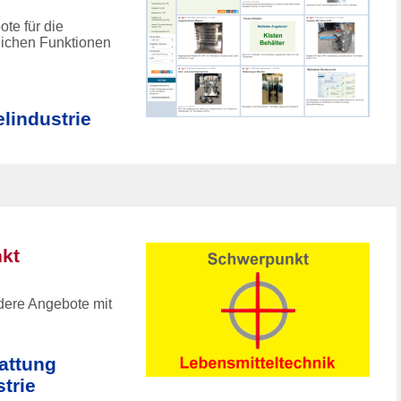
te für die
zlichen Funktionen
lindustrie
kt
dere Angebote mit
attung
trie