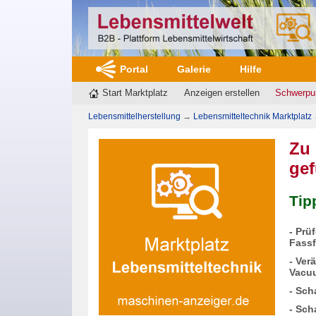
Portal
Galerie
Hilfe
Start Marktplatz
Anzeigen erstellen
Schwerpu
Lebensmittelherstellung
→
Lebensmitteltechnik Marktplatz
Zu 
ge
Tip
- Prü
Fassf
- Ver
Vacuu
- Sch
- Sch