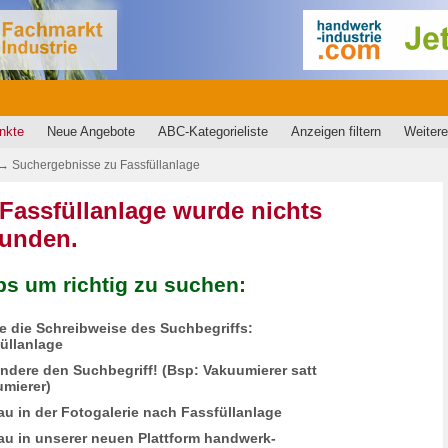
nkte
Neue Angebote
ABC-Kategorieliste
Anzeigen filtern
Weitere
→
Suchergebnisse zu
Fassfüllanlage
Fassfüllanlage wurde nichts
funden.
ps um richtig zu suchen:
fe die Schreibweise des Suchbegriffs:
üllanlage
ändere den Suchbegriff! (Bsp: Vakuumierer satt
mierer)
au in der Fotogalerie nach Fassfüllanlage
au in unserer neuen Plattform handwerk-