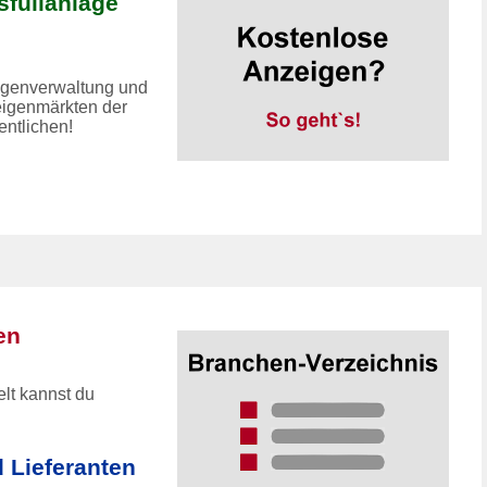
füllanlage
eigenverwaltung und
eigenmärkten der
entlichen!
en
lt kannst du
d Lieferanten